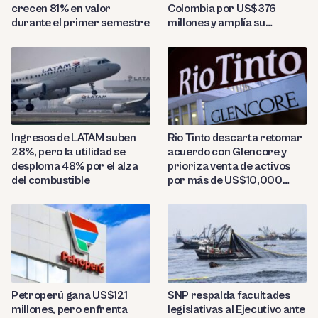
crecen 81% en valor
Colombia por US$376
durante el primer semestre
millones y amplía su
presencia regional
Ingresos de LATAM suben
Rio Tinto descarta retomar
28%, pero la utilidad se
acuerdo con Glencore y
desploma 48% por el alza
prioriza venta de activos
del combustible
por más de US$10,000
millones
Petroperú gana US$121
SNP respalda facultades
millones, pero enfrenta
legislativas al Ejecutivo ante