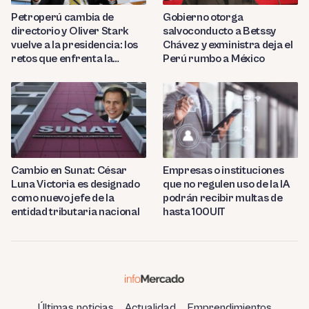
Petroperú cambia de
Gobierno otorga
directorio y Oliver Stark
salvoconducto a Betssy
vuelve a la presidencia: los
Chávez y exministra deja el
retos que enfrenta la
Perú rumbo a México
estatal
Cambio en Sunat: César
Empresas o instituciones
Luna Victoria es designado
que no regulen uso de la IA
como nuevo jefe de la
podrán recibir multas de
entidad tributaria nacional
hasta 100UIT
Últimas noticias
Actualidad
Emprendimientos