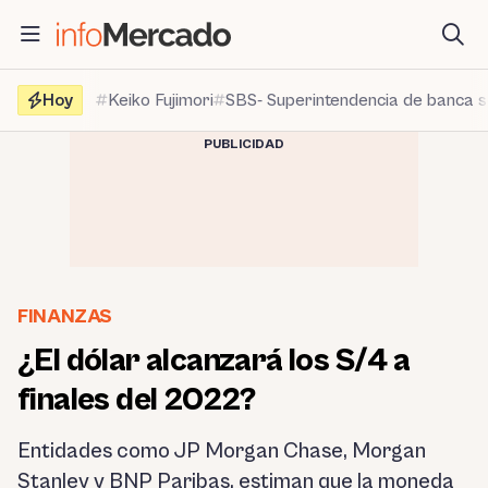
Saltar
al
contenido
Hoy
Keiko Fujimori
SBS- Superintendencia de banca 
PUBLICIDAD
FINANZAS
¿El dólar alcanzará los S/4 a
finales del 2022?
Entidades como JP Morgan Chase, Morgan
Stanley y BNP Paribas, estiman que la moneda