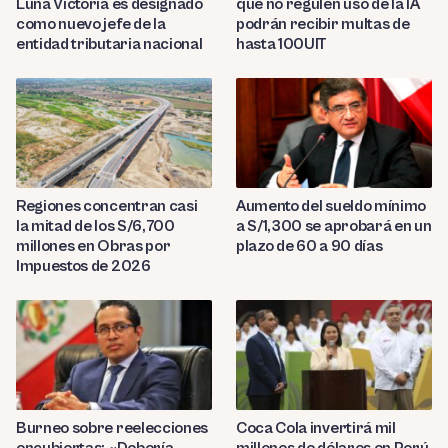
Luna Victoria es designado
que no regulen uso de la IA
como nuevo jefe de la
podrán recibir multas de
entidad tributaria nacional
hasta 100UIT
Regiones concentran casi
Aumento del sueldo mínimo
la mitad de los S/6,700
a S/1,300 se aprobará en un
millones en Obras por
plazo de 60 a 90 días
Impuestos de 2026
Burneo sobre reelecciones
Coca Cola invertirá mil