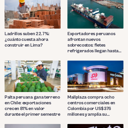
Ladrillos suben 22.7%:
Exportadores peruanos
¿cuánto cuesta ahora
afrontan nuevos
construir en Lima?
sobrecostos: fletes
refrigerados llegan hasta
US$7,000 por contenedor
Palta peruana gana terreno
Mallplaza compra ocho
en Chile: exportaciones
centros comerciales en
crecen 81% en valor
Colombia por US$376
durante el primer semestre
millones y amplía su
presencia regional