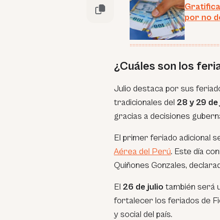
Gratifica
por no d
¿Cuáles son los feri
Julio destaca por sus feriad
tradicionales del
28 y 29 de 
gracias a decisiones gubern
El primer feriado adicional s
Aérea del Perú
. Este día c
Quiñones Gonzales, declarad
El
26 de julio
también será u
fortalecer los feriados de Fi
y social del país.