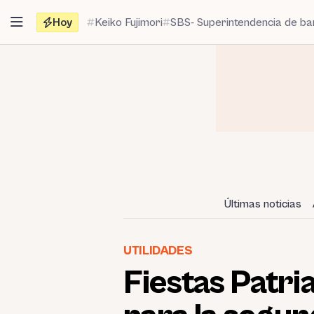
Saltar
Hoy
Keiko Fujimori
SBS- Superintendencia de b
al
contenido
Últimas noticias
UTILIDADES
Fiestas Patria