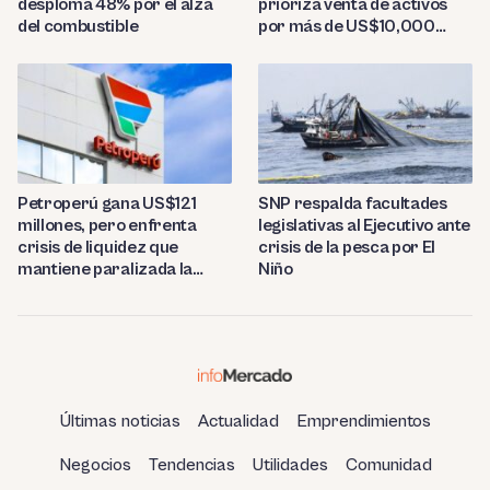
desploma 48% por el alza
prioriza venta de activos
del combustible
por más de US$10,000
millones
Petroperú gana US$121
SNP respalda facultades
millones, pero enfrenta
legislativas al Ejecutivo ante
crisis de liquidez que
crisis de la pesca por El
mantiene paralizada la
Niño
refinería de Talara
Últimas noticias
Actualidad
Emprendimientos
Negocios
Tendencias
Utilidades
Comunidad