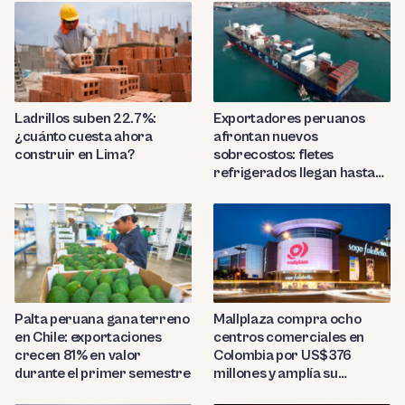
Ladrillos suben 22.7%:
Exportadores peruanos
¿cuánto cuesta ahora
afrontan nuevos
construir en Lima?
sobrecostos: fletes
refrigerados llegan hasta
US$7,000 por contenedor
Palta peruana gana terreno
Mallplaza compra ocho
en Chile: exportaciones
centros comerciales en
crecen 81% en valor
Colombia por US$376
durante el primer semestre
millones y amplía su
presencia regional