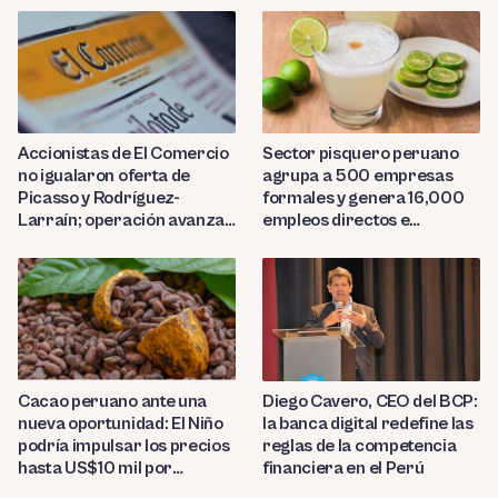
Sector pisquero peruano
Accionistas de El Comercio
agrupa a 500 empresas
no igualaron oferta de
formales y genera 16,000
Picasso y Rodríguez-
empleos directos e
Larraín; operación avanza
indirectos
hacia Indecopi
Diego Cavero, CEO del BCP:
Cacao peruano ante una
la banca digital redefine las
nueva oportunidad: El Niño
reglas de la competencia
podría impulsar los precios
financiera en el Perú
hasta US$10 mil por
tonelada