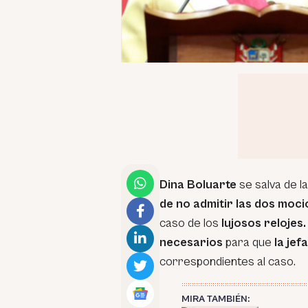
Dina Boluarte
se salva de l
de no admitir las dos moc
caso de los
lujosos relojes.
necesarios
para que
la jef
correspondientes al caso.
MIRA TAMBIÉN: