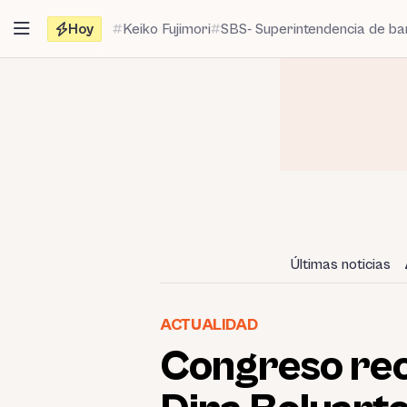
Saltar
Hoy
Keiko Fujimori
SBS- Superintendencia de b
al
contenido
Últimas noticias
ACTUALIDAD
Congreso rec