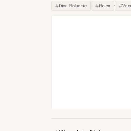
Dina Boluarte
·
Rolex
·
Vaca