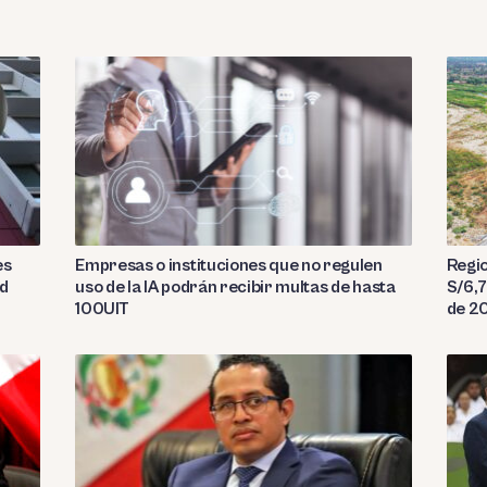
es
Empresas o instituciones que no regulen
Regio
ad
uso de la IA podrán recibir multas de hasta
S/6,7
100UIT
de 2