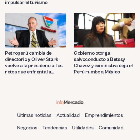
impulsar el turismo
Petroperú cambia de
Gobierno otorga
directorio y Oliver Stark
salvoconducto a Betssy
vuelve a la presidencia: los
Chávez y exministra deja el
retos que enfrenta la
Perú rumbo a México
estatal
Últimas noticias
Actualidad
Emprendimientos
Negocios
Tendencias
Utilidades
Comunidad