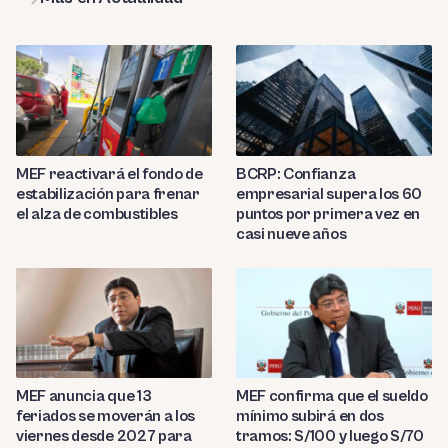
MEF reactivará el fondo de
BCRP: Confianza
estabilización para frenar
empresarial supera los 60
el alza de combustibles
puntos por primera vez en
casi nueve años
MEF anuncia que 13
MEF confirma que el sueldo
feriados se moverán a los
mínimo subirá en dos
viernes desde 2027 para
tramos: S/100 y luego S/70