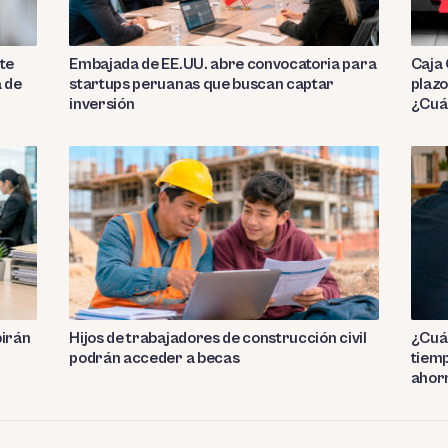
te
Embajada de EE.UU. abre convocatoria para
Caja 
a de
startups peruanas que buscan captar
plazo
inversión
¿Cuá
birán
Hijos de trabajadores de construcción civil
¿Cuán
podrán acceder a becas
tiemp
ahor