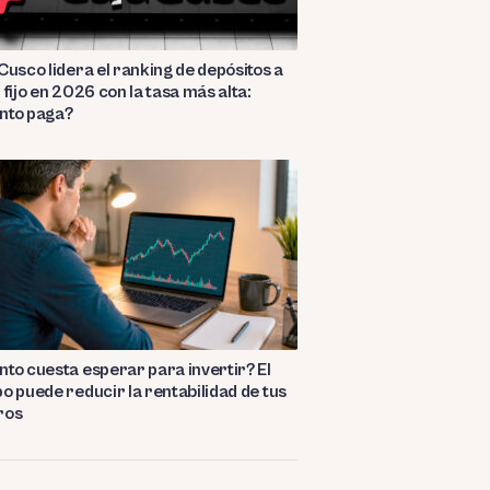
Cusco lidera el ranking de depósitos a
 fijo en 2026 con la tasa más alta:
nto paga?
to cuesta esperar para invertir? El
o puede reducir la rentabilidad de tus
ros