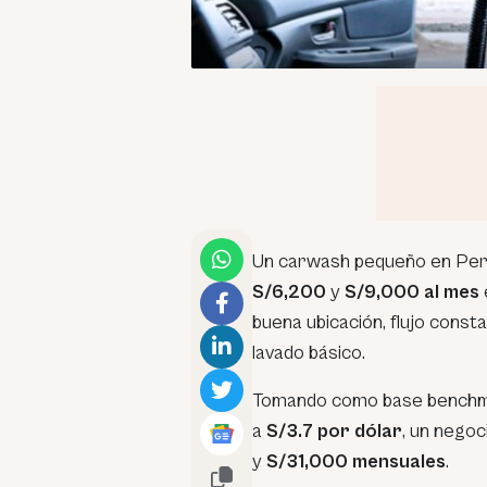
Un carwash pequeño en Perú
S/6,200
y
S/9,000 al mes
buena ubicación, flujo const
lavado básico.
Tomando como base benchmar
a
S/3.7 por dólar
, un nego
y
S/31,000 mensuales
.