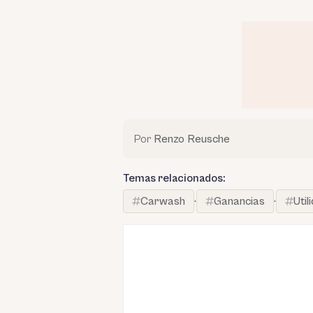
Por
Renzo Reusche
Temas relacionados:
Carwash
·
Ganancias
·
Util