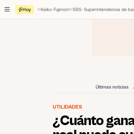
Saltar
Hoy
Keiko Fujimori
SBS- Superintendencia de b
al
contenido
Últimas noticias
UTILIDADES
¿Cuánto gana 