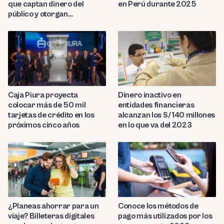
que captan dinero del
en Perú durante 2025
público y otorgan
préstamos ilegales
Caja Piura proyecta
Dinero inactivo en
colocar más de 50 mil
entidades financieras
tarjetas de crédito en los
alcanzan los S/ 140 millones
próximos cinco años
en lo que va del 2023
¿Planeas ahorrar para un
Conoce los métodos de
viaje? Billeteras digitales
pago más utilizados por los