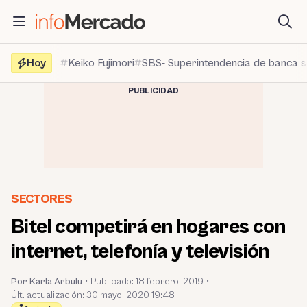
Saltar
al
contenido
Hoy
Keiko Fujimori
SBS- Superintendencia de banca 
PUBLICIDAD
SECTORES
Bitel competirá en hogares con
internet, telefonía y televisión
Por Karla Arbulu
•
Publicado:
18 febrero, 2019
•
Últ. actualización: 30 mayo, 2020 19:48