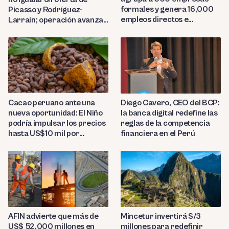
formales y genera 16,000
Picasso y Rodríguez-
empleos directos e
Larraín; operación avanza
indirectos
hacia Indecopi
Diego Cavero, CEO del BCP:
Cacao peruano ante una
la banca digital redefine las
nueva oportunidad: El Niño
reglas de la competencia
podría impulsar los precios
financiera en el Perú
hasta US$10 mil por
tonelada
AFIN advierte que más de
Mincetur invertirá S/3
US$ 52,000 millones en
millones para redefinir