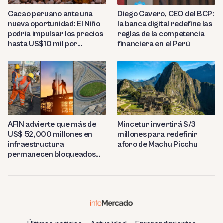
Diego Cavero, CEO del BCP:
Cacao peruano ante una
la banca digital redefine las
nueva oportunidad: El Niño
reglas de la competencia
podría impulsar los precios
financiera en el Perú
hasta US$10 mil por
tonelada
AFIN advierte que más de
Mincetur invertirá S/3
US$ 52,000 millones en
millones para redefinir
infraestructura
aforo de Machu Picchu
permanecen bloqueados
por trabas burocráticas en
el Perú