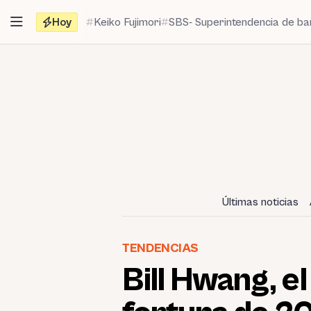
Saltar
Hoy
Keiko Fujimori
SBS- Superintendencia de b
al
contenido
Últimas noticias
TENDENCIAS
Bill Hwang, e