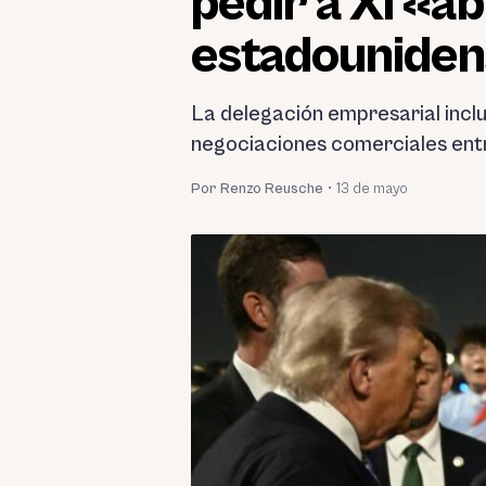
pedir a Xi «a
estadounide
La delegación empresarial inclu
negociaciones comerciales entr
Por Renzo Reusche
•
13 de mayo