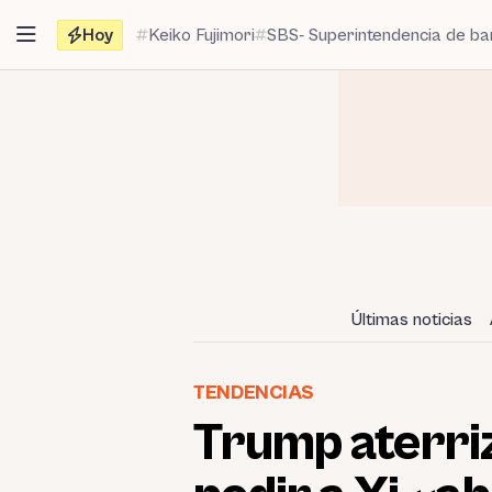
Saltar
Hoy
Keiko Fujimori
SBS- Superintendencia de b
al
contenido
Últimas noticias
TENDENCIAS
Trump aterriz