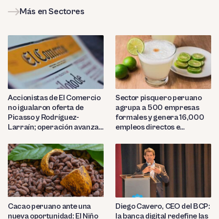
Más en Sectores
Sector pisquero peruano
Accionistas de El Comercio
agrupa a 500 empresas
no igualaron oferta de
formales y genera 16,000
Picasso y Rodríguez-
empleos directos e
Larraín; operación avanza
indirectos
hacia Indecopi
Diego Cavero, CEO del BCP:
Cacao peruano ante una
la banca digital redefine las
nueva oportunidad: El Niño