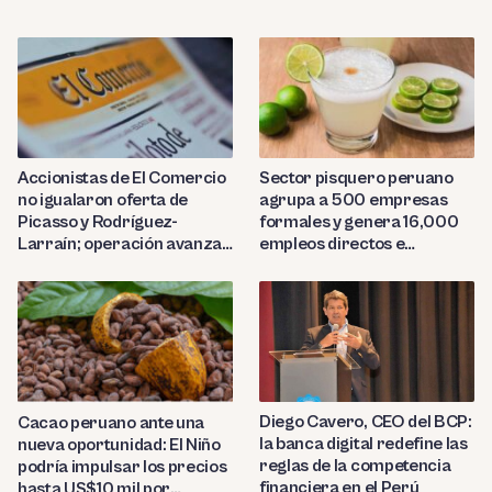
Sector pisquero peruano
Accionistas de El Comercio
agrupa a 500 empresas
no igualaron oferta de
formales y genera 16,000
Picasso y Rodríguez-
empleos directos e
Larraín; operación avanza
indirectos
hacia Indecopi
Diego Cavero, CEO del BCP:
Cacao peruano ante una
la banca digital redefine las
nueva oportunidad: El Niño
reglas de la competencia
podría impulsar los precios
financiera en el Perú
hasta US$10 mil por