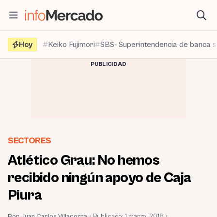
Saltar
al
contenido
Hoy
Keiko Fujimori
SBS- Superintendencia de banca 
PUBLICIDAD
SECTORES
Atlético Grau: No hemos
recibido ningún apoyo de Caja
Piura
Por Juan Carlos Villacorta
•
Publicado:
1 marzo, 2018
•