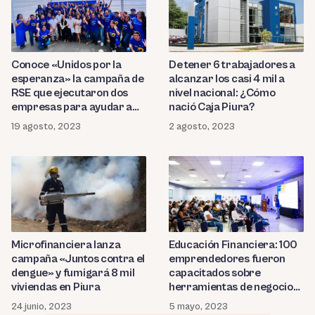
Conoce «Unidos por la
De tener 6 trabajadores a
esperanza» la campaña de
alcanzar los casi 4 mil a
RSE que ejecutaron dos
nivel nacional: ¿Cómo
empresas para ayudar a
nació Caja Piura?
1200 damnificados por las
19 agosto, 2023
2 agosto, 2023
lluvias
Microfinanciera lanza
Educación Financiera: 100
campaña «Juntos contra el
emprendedores fueron
dengue» y fumigará 8 mil
capacitados sobre
viviendas en Piura
herramientas de negocio
en Piura
24 junio, 2023
5 mayo, 2023