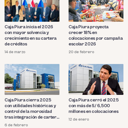
Caja Piura inicia el 2026
Caja Piura proyecta
con mayor solvencia y
crecer 18% en
crecimiento en su cartera
colocaciones por campaña
de créditos
escolar 2026
14 de marzo
20 de febrero
Caja Piura cierra 2025
Caja Piura cerró el 2025
con utilidades históricas y
con más de S/ 6,500
control de la morosidad
millones en colocaciones
tras integración de cartera
12 de enero
de alto riesgo
6 de febrero