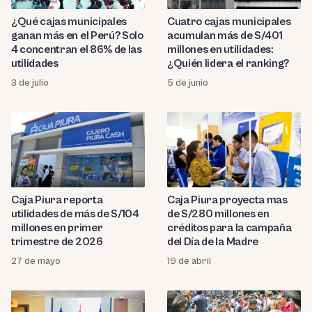
¿Qué cajas municipales
Cuatro cajas municipales
ganan más en el Perú? Solo
acumulan más de S/401
4 concentran el 86% de las
millones en utilidades:
utilidades
¿Quién lidera el ranking?
3 de julio
5 de junio
Caja Piura reporta
Caja Piura proyecta mas
utilidades de más de S/104
de S/280 millones en
millones en primer
créditos para la campaña
trimestre de 2026
del Día de la Madre
27 de mayo
19 de abril