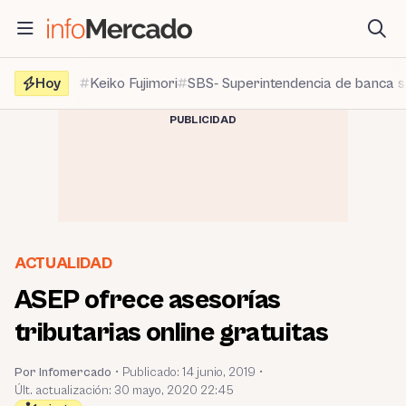
Saltar
al
contenido
Hoy
Keiko Fujimori
SBS- Superintendencia de banca 
PUBLICIDAD
ACTUALIDAD
ASEP ofrece asesorías
tributarias online gratuitas
Por Infomercado
•
Publicado:
14 junio, 2019
•
Últ. actualización: 30 mayo, 2020 22:45