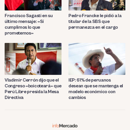
Francisco Sagasti en su
Pedro Francke le pidió a la
último mensaje: «Sí
titular de la SBS que
cumplimos lo que
permanezca en el cargo
prometemos»
Vladimir Cerrón dijo que el
IEP: 61% de peruanos
Congreso «boicoteará» que
desean que se mantenga el
Perú Libre presida la Mesa
modelo económico con
Directiva
cambios