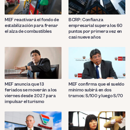
MEF reactivará el fondo de
BCRP: Confianza
estabilización para frenar
empresarial supera los 60
el alza de combustibles
puntos por primera vez en
casi nueve años
MEF anuncia que 13
MEF confirma que el sueldo
feriados se moverán a los
mínimo subirá en dos
viernes desde 2027 para
tramos: S/100 y luego S/70
impulsar el turismo