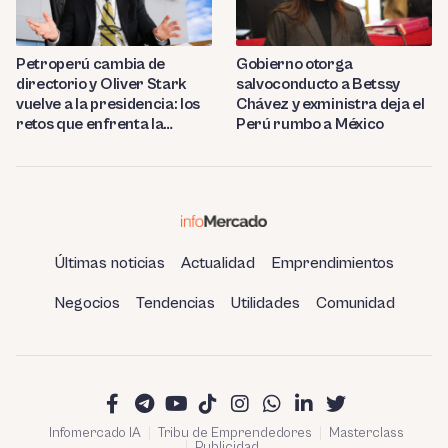
Petroperú cambia de
Gobierno otorga
directorio y Oliver Stark
salvoconducto a Betssy
vuelve a la presidencia: los
Chávez y exministra deja el
retos que enfrenta la
Perú rumbo a México
estatal
Últimas noticias
Actualidad
Emprendimientos
Negocios
Tendencias
Utilidades
Comunidad
Infomercado IA
Tribu de Emprendedores
Masterclass
Publicidad