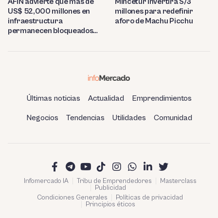
AFIN advierte que más de
Mincetur invertirá S/3
US$ 52,000 millones en
millones para redefinir
infraestructura
aforo de Machu Picchu
permanecen bloqueados
por trabas burocráticas en
el Perú
Últimas noticias
Actualidad
Emprendimientos
Negocios
Tendencias
Utilidades
Comunidad
Infomercado IA
Tribu de Emprendedores
Masterclass
Publicidad
Condiciones Generales
Políticas de privacidad
Principios éticos