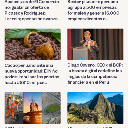
Sector pisquero peruano
Accionistas de El Comercio
agrupa a 500 empresas
no igualaron oferta de
formales y genera 16,000
Picasso y Rodríguez-
empleos directos e
Larraín; operación avanza
indirectos
hacia Indecopi
Diego Cavero, CEO del BCP:
Cacao peruano ante una
la banca digital redefine las
nueva oportunidad: El Niño
reglas de la competencia
podría impulsar los precios
financiera en el Perú
hasta US$10 mil por
tonelada