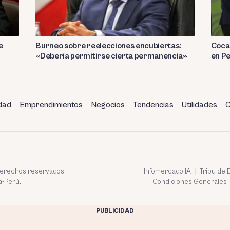
e
Burneo sobre reelecciones encubiertas:
Coca 
«Debería permitirse cierta permanencia»
en P
dad
Emprendimientos
Negocios
Tendencias
Utilidades
C
 derechos reservados.
Infomercado IA
Tribu de
a-Perú.
Condiciones Generales
PUBLICIDAD