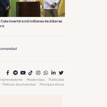
Cola invertirá mil millones de dólares
erú
omunidad
 Emprendedores
Masterclass
Publicidad
Políticas de privacidad
Principios éticos