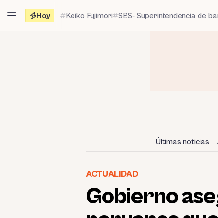
Saltar
Hoy
Keiko Fujimori
SBS- Superintendencia de b
al
contenido
Últimas noticias
ACTUALIDAD
Gobierno ase