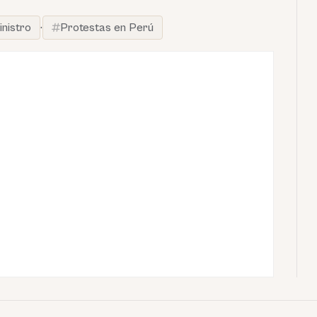
nistro
·
Protestas en Perú