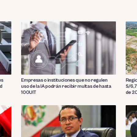
es
Empresas o instituciones que no regulen
Regio
ad
uso de la IA podrán recibir multas de hasta
S/6,7
100UIT
de 2