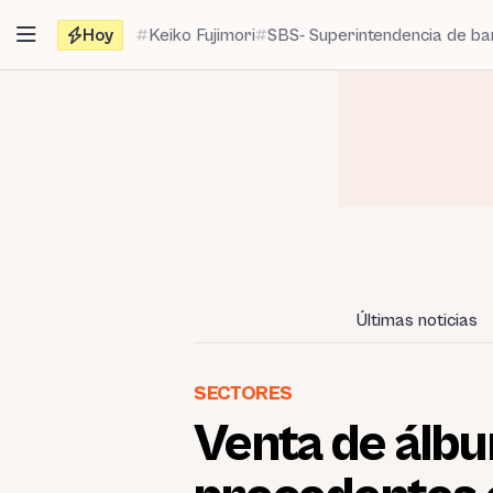
Saltar
Hoy
Keiko Fujimori
SBS- Superintendencia de b
al
contenido
Últimas noticias
SECTORES
Venta de álbu