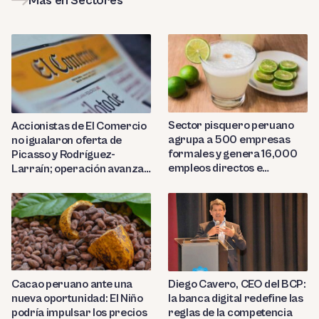
Más en Sectores
Sector pisquero peruano
Accionistas de El Comercio
agrupa a 500 empresas
no igualaron oferta de
formales y genera 16,000
Picasso y Rodríguez-
empleos directos e
Larraín; operación avanza
indirectos
hacia Indecopi
Diego Cavero, CEO del BCP:
Cacao peruano ante una
la banca digital redefine las
nueva oportunidad: El Niño
reglas de la competencia
podría impulsar los precios