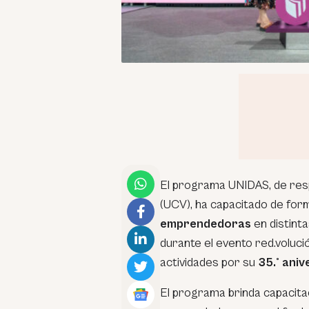
El programa UNIDAS, de respo
(UCV), ha capacitado de for
emprendedoras
en distinta
durante el evento red.voluc
actividades por su
35.° aniv
El programa brinda capacita