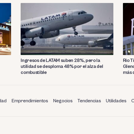
Ingresos de LATAM suben 28%, pero la
Rio T
utilidad se desploma 48% por el alza del
Glenc
l
combustible
más 
dad
Emprendimientos
Negocios
Tendencias
Utilidades
C