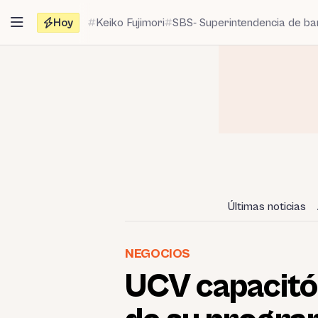
Saltar
Hoy
Keiko Fujimori
SBS- Superintendencia de b
al
contenido
Últimas noticias
NEGOCIOS
UCV capacitó