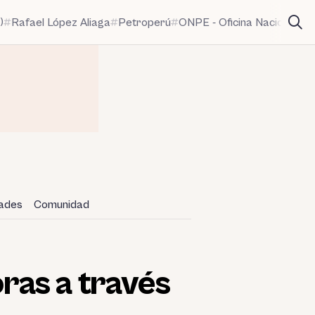
)
Rafael López Aliaga
Petroperú
ONPE - Oficina Nacional de
dades
Comunidad
ras a través