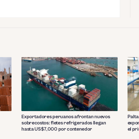
Exportadores peruanos afrontan nuevos
Palta
sobrecostos: fletes refrigerados llegan
expor
hasta US$7,000 por contenedor
el p