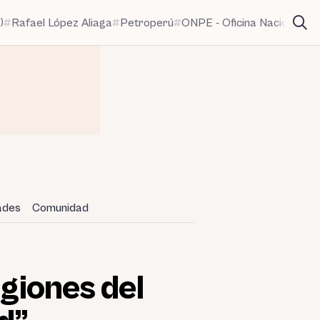
)
Rafael López Aliaga
Petroperú
ONPE - Oficina Nacional de
dades
Comunidad
egiones del