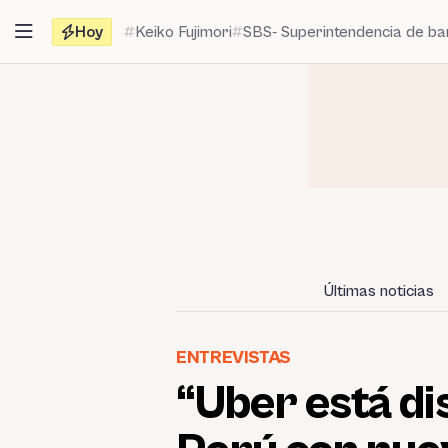
Saltar
Hoy
Keiko Fujimori
SBS- Superintendencia de b
al
contenido
Últimas noticias
ENTREVISTAS
“Uber está di