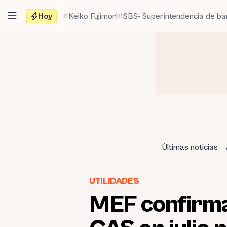
Saltar
Hoy
Keiko Fujimori
SBS- Superintendencia de b
al
contenido
Últimas noticias
UTILIDADES
MEF confirma