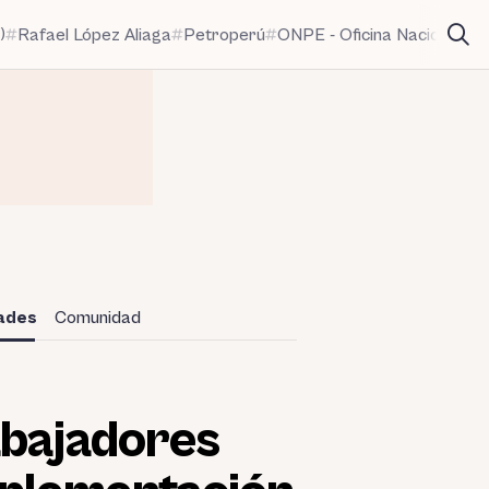
)
Rafael López Aliaga
Petroperú
ONPE - Oficina Nacional de
dades
Comunidad
abajadores