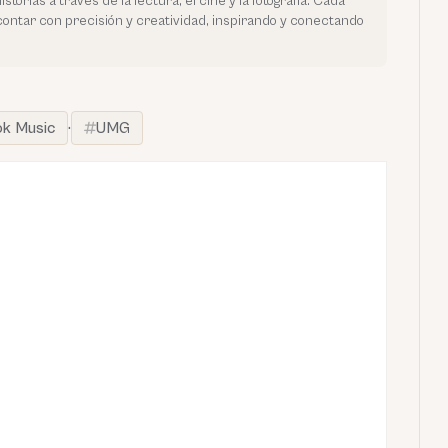
orias a través de la lectura, el cine y la fotografía. Cada
contar con precisión y creatividad, inspirando y conectando
ok Music
·
UMG