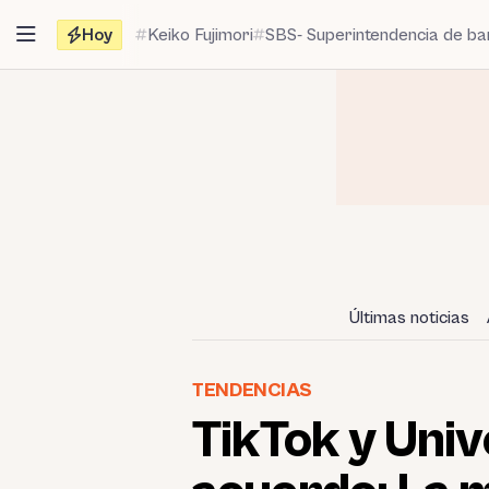
Saltar
Hoy
Keiko Fujimori
SBS- Superintendencia de b
al
contenido
Últimas noticias
TENDENCIAS
TikTok y Univ