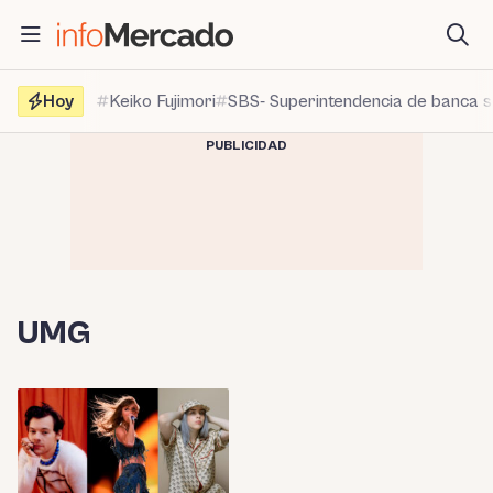
Saltar
al
contenido
Hoy
Keiko Fujimori
SBS- Superintendencia de banca 
PUBLICIDAD
UMG