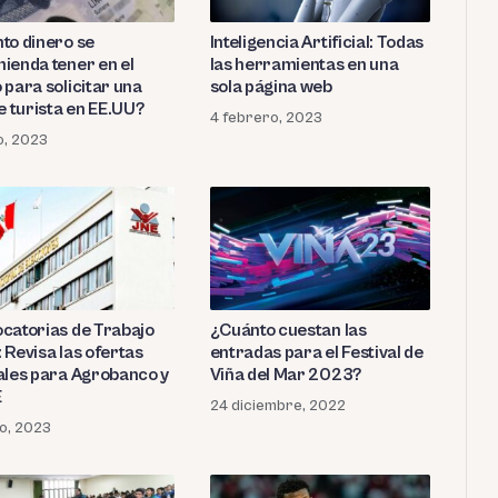
to dinero se
Inteligencia Artificial: Todas
ienda tener en el
las herramientas en una
 para solicitar una
sola página web
e turista en EE.UU?
4 febrero, 2023
o, 2023
catorias de Trabajo
¿Cuánto cuestan las
 Revisa las ofertas
entradas para el Festival de
ales para Agrobanco y
Viña del Mar 2023?
E
24 diciembre, 2022
o, 2023