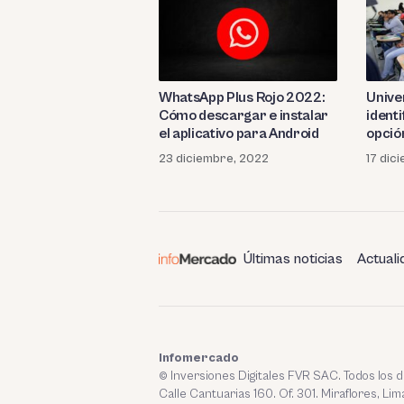
WhatsApp Plus Rojo 2022:
Unive
Cómo descargar e instalar
identi
el aplicativo para Android
opció
23 diciembre, 2022
17 dic
Últimas noticias
Actuali
Infomercado
© Inversiones Digitales FVR SAC. Todos los
Calle Cantuarias 160. Of. 301. Miraflores, Lim