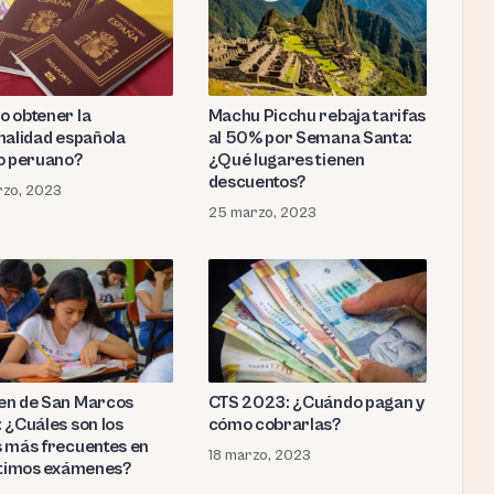
 obtener la
Machu Picchu rebaja tarifas
nalidad española
al 50% por Semana Santa:
o peruano?
¿Qué lugares tienen
descuentos?
rzo, 2023
25 marzo, 2023
n de San Marcos
CTS 2023: ¿Cuándo pagan y
 ¿Cuáles son los
cómo cobrarlas?
 más frecuentes en
18 marzo, 2023
ltimos exámenes?