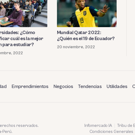
rsidades: ¿Cómo
Mundial Qatar 2022:
ficar cuál es la mejor
¿Quién es el 19 de Ecuador?
n para estudiar?
20 noviembre, 2022
iembre, 2022
dad
Emprendimientos
Negocios
Tendencias
Utilidades
C
 derechos reservados.
Infomercado IA
Tribu de
a-Perú.
Condiciones Generales