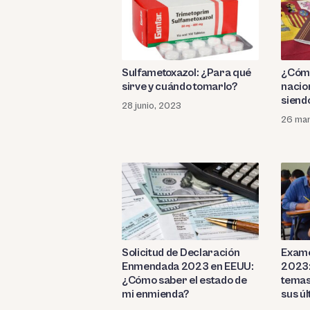
¿Cómo
Sulfametoxazol: ¿Para qué
nacio
sirve y cuándo tomarlo?
siend
28 junio, 2023
26 ma
Solicitud de Declaración
Exame
Enmendada 2023 en EEUU:
2023:
¿Cómo saber el estado de
temas
mi enmienda?
sus ú