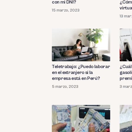
con mi DNI?
¿Cómo
virtua
15 marzo, 2023
13 mar
Teletrabajo: ¿Puedo laborar
¿Cuál 
en el extranjero si la
gasol
empresa está en Perú?
prem
5 marzo, 2023
3 marz