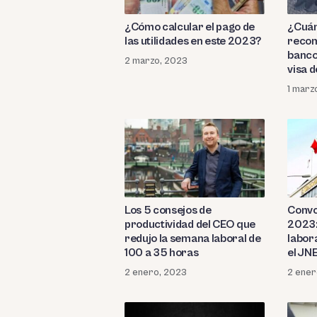
¿Cómo calcular el pago de
¿Cuán
las utilidades en este 2023?
recom
banco
2 marzo, 2023
visa d
1 marz
Los 5 consejos de
Convo
productividad del CEO que
2023:
redujo la semana laboral de
labor
100 a 35 horas
el JN
2 enero, 2023
2 ener