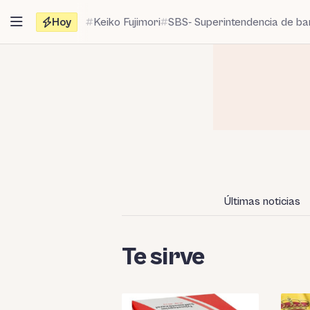
Saltar
Hoy
Keiko Fujimori
SBS- Superintendencia de b
al
contenido
Últimas noticias
Te sirve