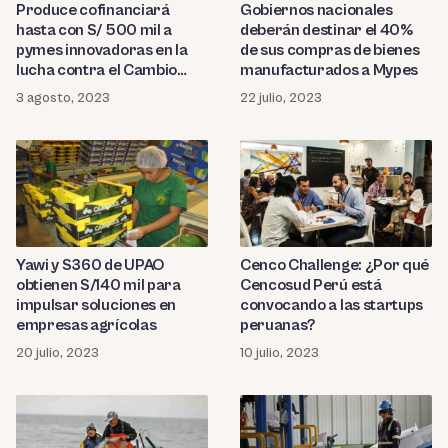
Produce cofinanciará
Gobiernos nacionales
hasta con S/ 500 mil a
deberán destinar el 40%
pymes innovadoras en la
de sus compras de bienes
lucha contra el Cambio
manufacturados a Mypes
Climático
3 agosto, 2023
22 julio, 2023
Yawi y S360 de UPAO
Cenco Challenge: ¿Por qué
obtienen S/140 mil para
Cencosud Perú está
impulsar soluciones en
convocando a las startups
empresas agrícolas
peruanas?
20 julio, 2023
10 julio, 2023