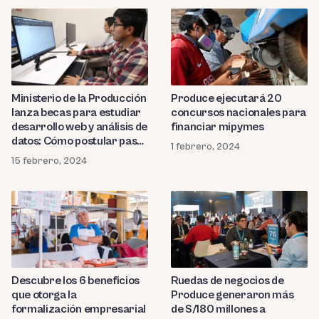
Produce ejecutará 20
Ministerio de la Producción
concursos nacionales para
lanza becas para estudiar
financiar mipymes
desarrollo web y análisis de
datos: Cómo postular paso
1 febrero, 2024
a paso
15 febrero, 2024
Descubre los 6 beneficios
Ruedas de negocios de
que otorga la
Produce generaron más
formalización empresarial
de S/180 millones a