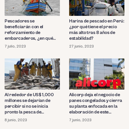
Harina de pescado en Perú:
Pescadores se
¿por qué tiene el precio
beneficiarán con el
más alto tras 8 años de
reforzamiento de
estabilidad?
embarcaderos, ¿en qué
regiones invertirá
27 junio, 2023
7 julio, 2023
Produce?
Al rededor de US$ 1,000
Alicorp deja el negocio de
millones se dejarían de
panes congelados y cierra
percibir si no se inicia
su planta enfocada en la
pronto la pesca de
elaboración de este
anchoveta
producto
8 junio, 2023
7 junio, 2023