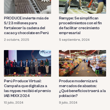
PRODUCE invierte más de
Remype: Se simplifican
S/ 23 millones para
procedimientos con el fin
fortalecer la cadena del
de facilitar crecimiento
cacao y chocolate en Perú
empresarial
2 octubre, 2025
5 septiembre, 2024
Perú Produce Virtual:
Produce modernizará
Campaña que digitaliza a
mercados de abastos:
las mypes recibió el premio
¿Qué beneficios traerá a la
IAB MIXX 2024
población?
10 julio, 2024
9 julio, 2024