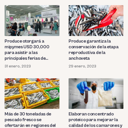
Produce otorgará a
Produce garantiza la
mipymes USD 30,000
conservación de la etapa
para asistir a las
reproductiva de la
principales ferias de
anchoveta
innovación y tecnología a
31 enero, 2023
29 enero, 2023
nivel mundial
Más de 30 toneladas de
Elaboran concentrado
pescado fresco se
proteico para mejorar la
ofertarán en regiones del
calidad de los camarones y