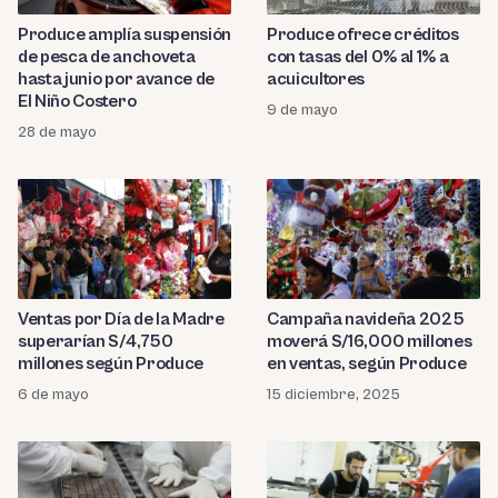
Produce amplía suspensión
Produce ofrece créditos
de pesca de anchoveta
con tasas del 0% al 1% a
hasta junio por avance de
acuicultores
El Niño Costero
9 de mayo
28 de mayo
Ventas por Día de la Madre
Campaña navideña 2025
superarían S/4,750
moverá S/16,000 millones
millones según Produce
en ventas, según Produce
6 de mayo
15 diciembre, 2025