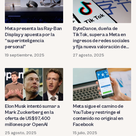
Meta presenta las Ray-Ban
ByteDance, dueña de
Display y apuesta por la
TikTok, supera a Meta en
“superinteligencia
ingresos de redes sociales
personal”
y fija nueva valoración de
US$330 mil millones
19 septiembre, 2025
27 agosto, 2025
Elon Musk intentó sumar a
Meta sigue el camino de
Mark Zuckerberg en la
YouTube y restringe el
oferta de US$97,400
contenido no original en
millones por OpenAI
Facebook
25 agosto, 2025
15 julio, 2025