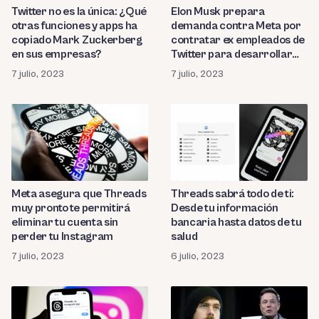
Twitter no es la única: ¿Qué
Elon Musk prepara
otras funciones y apps ha
demanda contra Meta por
copiado Mark Zuckerberg
contratar ex empleados de
en sus empresas?
Twitter para desarrollar
una app «de imitación”
7 julio, 2023
7 julio, 2023
Meta asegura que Threads
Threads sabrá todo de ti:
muy pronto te permitirá
Desde tu información
eliminar tu cuenta sin
bancaria hasta datos de tu
perder tu Instagram
salud
7 julio, 2023
6 julio, 2023