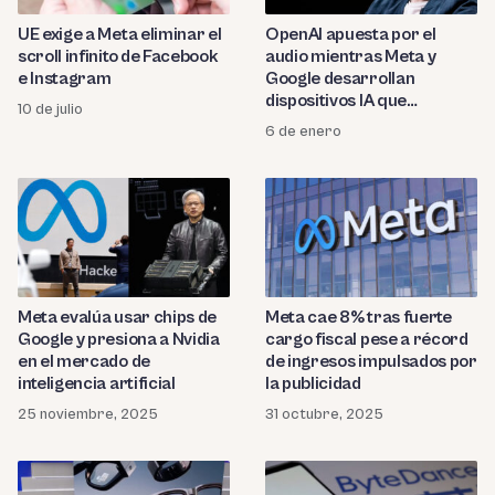
UE exige a Meta eliminar el
OpenAI apuesta por el
scroll infinito de Facebook
audio mientras Meta y
e Instagram
Google desarrollan
dispositivos IA que
10 de julio
reemplazarían a los
6 de enero
smartphone
Meta evalúa usar chips de
Meta cae 8% tras fuerte
Google y presiona a Nvidia
cargo fiscal pese a récord
en el mercado de
de ingresos impulsados por
inteligencia artificial
la publicidad
25 noviembre, 2025
31 octubre, 2025