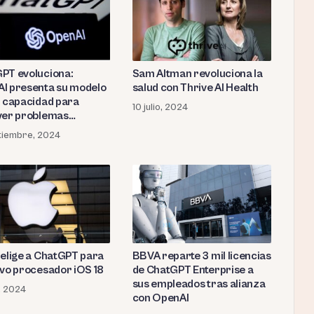
PT evoluciona:
Sam Altman revoluciona la
I presenta su modelo
salud con Thrive AI Health
n capacidad para
10 julio, 2024
ver problemas
ejos
tiembre, 2024
 elige a ChatGPT para
BBVA reparte 3 mil licencias
evo procesador iOS 18
de ChatGPT Enterprise a
sus empleados tras alianza
o, 2024
con OpenAI