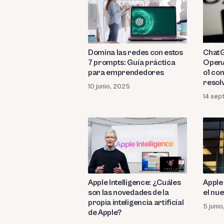
Domina las redes con estos
ChatG
7 prompts: Guía práctica
OpenA
para emprendedores
o1 co
resol
10 junio, 2025
compl
14 sep
Apple Intelligence: ¿Cuáles
Apple
son las novedades de la
el nu
propia inteligencia artificial
5 juni
de Apple?