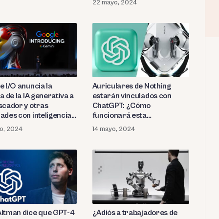
22 mayo, 2024
e I/O anuncia la
Auriculares de Nothing
a de la IA generativa a
estarán vinculados con
scador y otras
ChatGPT: ¿Cómo
ades con inteligencia
funcionará esta
cial
integración?
o, 2024
14 mayo, 2024
ltman dice que GPT-4
¿Adiós a trabajadores de