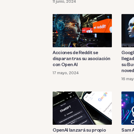
11 junio, 2024
Acciones de Reddit se
Googl
disparan tras su asociación
llegad
con Open AI
su Bu
noved
17 mayo, 2024
artifi
16 may
OpenAI lanzará su propio
Sam A