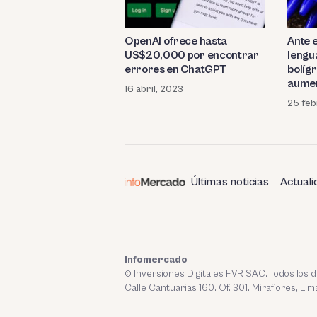
OpenAI ofrece hasta
Ante e
US$20,000 por encontrar
lengu
errores en ChatGPT
bolíg
aumen
16 abril, 2023
25 feb
Últimas noticias
Actuali
Infomercado
© Inversiones Digitales FVR SAC. Todos los
Calle Cantuarias 160. Of. 301. Miraflores, Lim