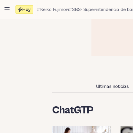
Saltar
Hoy
Keiko Fujimori
SBS- Superintendencia de b
al
contenido
Últimas noticias
ChatGTP