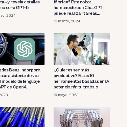
ta» y revela detalles
fábrica? Este robot
mo será GPT-5
humanoide con ChatGPT
puede realizar tareas
zo, 2024
complejas
16 marzo, 2024
des Benz incorpora
¿Quieres ser más
oso asistente de voz
productivo? Estas 10
el modelo de lenguaje
herramientas basadas en IA
PT de OpenAI
potenciarán tu trabajo
, 2023
19 mayo, 2023