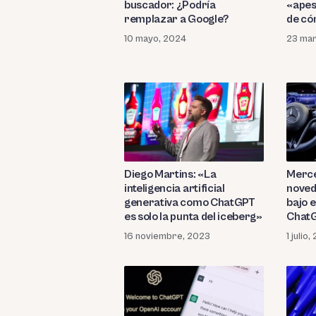
buscador: ¿Podría
«apes
remplazar a Google?
de có
10 mayo, 2024
23 mar
Diego Martins: «La
Merce
inteligencia artificial
noved
generativa como ChatGPT
bajo 
es solo la punta del iceberg»
ChatG
16 noviembre, 2023
1 julio