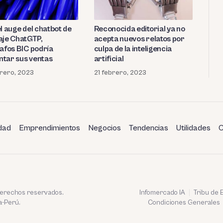
l auge del chatbot de
Reconocida editorial ya no
aje ChatGTP,
acepta nuevos relatos por
rafos BIC podría
culpa de la inteligencia
tar sus ventas
artificial
rero, 2023
21 febrero, 2023
dad
Emprendimientos
Negocios
Tendencias
Utilidades
C
 derechos reservados.
Infomercado IA
Tribu de
a-Perú.
Condiciones Generales