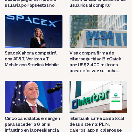
usuaria por apuestas no
usuarios al comprar
reconocidas
SpaceX ahora competirá
Visa compra firma de
con AT&T, Verizon y T-
ciberseguridad BioCatch
Mobile con Starlink Mobile
por US$2,400 millones
para reforzar su lucha
contra el fraude
Cinco candidatos emergen
Interbank sufre caída total
para suceder a Gianni
de su sistema: PLIN,
Infantino en la presidencia
cajeros, app ni cajeros se