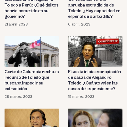
Toledo a Perú: ¿Qué delitos
aprueba extradición de
habría cometido en su
Toledo: ¿Hay capacidad en
gobierno?
el penal de Barbadillo?
21 abril, 2023
6 abril, 2023
Corte de Columbia rechaza
Fiscalía inicia expropiación
recurso de Toledo que
de casas de Alejandro
buscaba impedir su
Toledo: ¿Cuánto valen las
extradición
casas del expresidente?
29 marzo, 2023
18 marzo, 2023