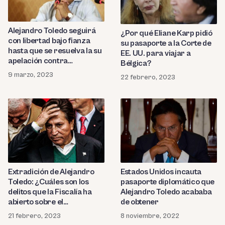
Alejandro Toledo seguirá
¿Por qué Eliane Karp pidió
con libertad bajo fianza
su pasaporte a la Corte de
hasta que se resuelva la su
EE. UU. para viajar a
apelación contra
Bélgica?
extradición
9 marzo, 2023
22 febrero, 2023
Extradición de Alejandro
Estados Unidos incauta
Toledo: ¿Cuáles son los
pasaporte diplomático que
delitos que la Fiscalía ha
Alejandro Toledo acababa
abierto sobre el
de obtener
expresidente?
21 febrero, 2023
8 noviembre, 2022