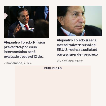
Alejandro Toledo sí será
Alejandro Toledo: Prisión
extraditado: tribunal de
preventiva por caso
EE.UU. rechaza solicitud
Interoceánica será
para suspender proceso
evaluado desde el 12 de
diciembre
26 octubre, 2022
7 noviembre, 2022
PUBLICIDAD