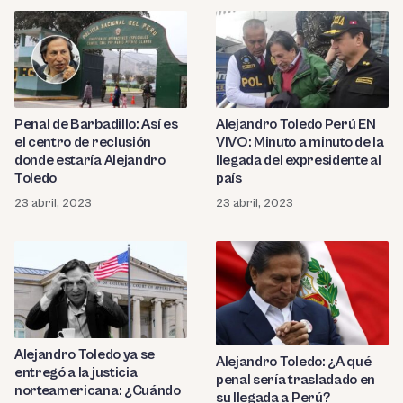
Penal de Barbadillo: Así es
Alejandro Toledo Perú EN
el centro de reclusión
VIVO: Minuto a minuto de la
donde estaría Alejandro
llegada del expresidente al
Toledo
país
23 abril, 2023
23 abril, 2023
Alejandro Toledo ya se
Alejandro Toledo: ¿A qué
entregó a la justicia
penal sería trasladado en
norteamericana: ¿Cuándo
su llegada a Perú?