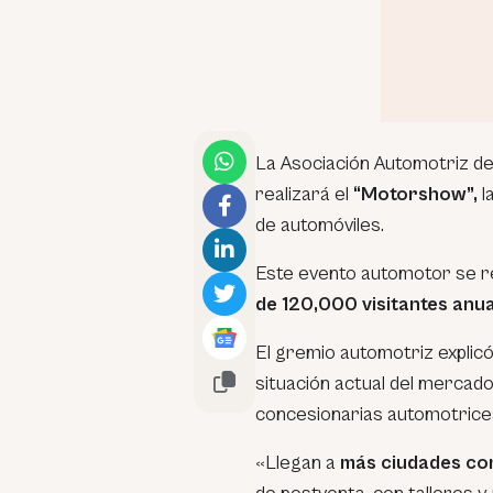
La Asociación Automotriz d
realizará el
“Motorshow”,
l
de automóviles.
Este evento automotor se re
de 120,000 visitantes anu
El gremio automotriz explic
situación actual del mercad
concesionarias automotrices 
«Llegan a
más ciudades con