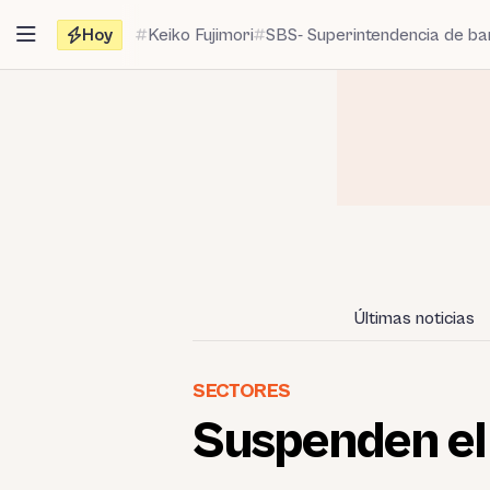
Saltar
Hoy
Keiko Fujimori
SBS- Superintendencia de b
al
contenido
Últimas noticias
SECTORES
Suspenden e