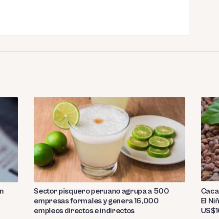
Sector pisquero peruano agrupa a 500
on
Caca
empresas formales y genera 16,000
El Ni
empleos directos e indirectos
US$10