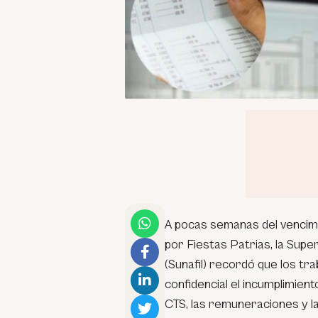
A pocas semanas del vencimie
por Fiestas Patrias, la Supe
(Sunafil) recordó que los t
confidencial el incumplimient
CTS, las remuneraciones y l