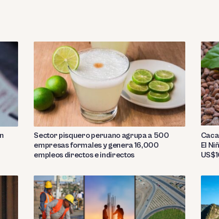
Sector pisquero peruano agrupa a 500
on
Caca
empresas formales y genera 16,000
El Ni
empleos directos e indirectos
US$10