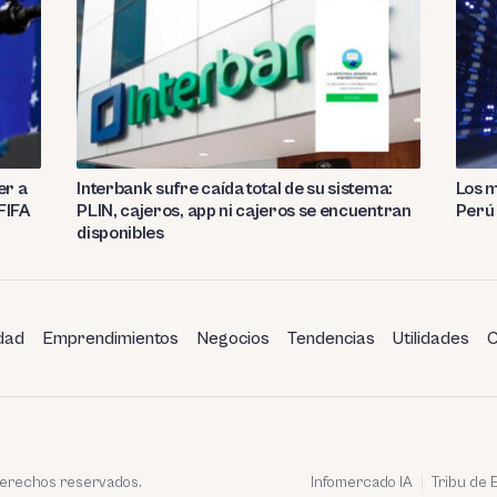
er a
Interbank sufre caída total de su sistema:
Los m
 FIFA
PLIN, cajeros, app ni cajeros se encuentran
Perú 
disponibles
dad
Emprendimientos
Negocios
Tendencias
Utilidades
C
 derechos reservados.
Infomercado IA
Tribu de