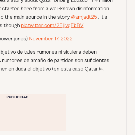
es a story about Qatar bribing Ecuador 7.4 million
t started here from a well-known disinformation
o the main source in the story
@amjadt25
. It's
Ts though
pic.twitter.com/2EjjvqEbBV
cowenjones)
November 17, 2022
 objetivo de tales rumores ni siquiera deben
os rumores de amaño de partidos son suficientes
ner en duda el objetivo (en esta caso Qatar)»,
PUBLICIDAD