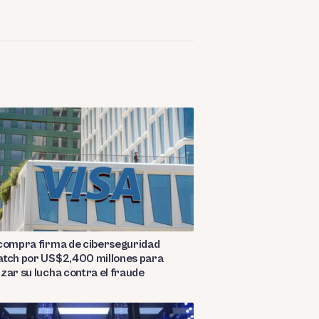
 compra firma de ciberseguridad
atch por US$2,400 millones para
zar su lucha contra el fraude