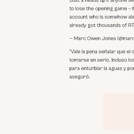
Just a heads up if anyone se
to lose the opening game – i
account who is somehow als
already got thousands of R
— Marc Owen Jones (@mar
“Vale la pena señalar que el
tomarse en serio. Incluso l
para enturbiar la aguas y po
aseguró.