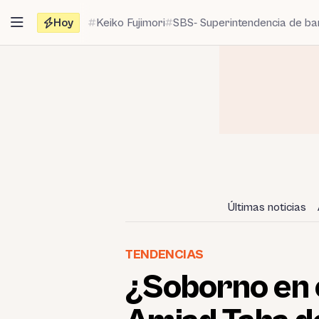
Saltar
Hoy
Keiko Fujimori
SBS- Superintendencia de b
al
contenido
Últimas noticias
TENDENCIAS
¿Soborno en e