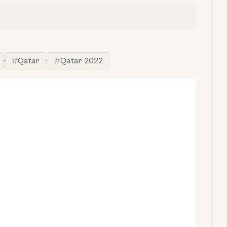
·
Qatar
·
Qatar 2022