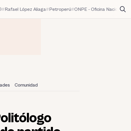
)
Rafael López Aliaga
Petroperú
ONPE - Oficina Nacional de
dades
Comunidad
olitólogo