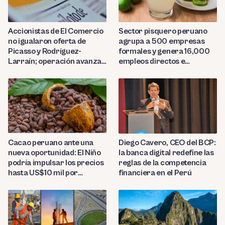
Sector pisquero peruano
Accionistas de El Comercio
agrupa a 500 empresas
no igualaron oferta de
formales y genera 16,000
Picasso y Rodríguez-
empleos directos e
Larraín; operación avanza
indirectos
hacia Indecopi
Diego Cavero, CEO del BCP:
Cacao peruano ante una
la banca digital redefine las
nueva oportunidad: El Niño
reglas de la competencia
podría impulsar los precios
financiera en el Perú
hasta US$10 mil por
tonelada