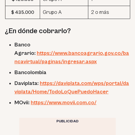
Grupo A
2 o más
$ 435.000
¿En dónde cobrarlo?
Banco
Agrario:
https://www.bancoagrario.gov.co/ba
ncavirtual/paginas/ingresar.aspx
Bancolombia
Daviplata:
https://daviplata.com/wps/portal/da
viplata/Home/TodoLoQuePuedoHacer
MOvii:
https://www.movii.com.co/
PUBLICIDAD