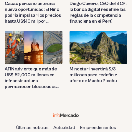
Diego Cavero, CEO del BCP:
Cacao peruano ante una
la banca digital redefine las
nueva oportunidad: El Niño
reglas de la competencia
podría impulsar los precios
financiera en el Perú
hasta US$10 mil por
tonelada
AFIN advierte que más de
Mincetur invertirá S/3
US$ 52,000 millones en
millones para redefinir
infraestructura
aforo de Machu Picchu
permanecen bloqueados
por trabas burocráticas en
el Perú
Últimas noticias
Actualidad
Emprendimientos