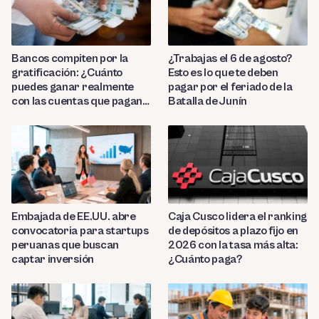
Bancos compiten por la
¿Trabajas el 6 de agosto?
gratificación: ¿Cuánto
Esto es lo que te deben
puedes ganar realmente
pagar por el feriado de la
con las cuentas que pagan
Batalla de Junín
hasta 9.7%?
Embajada de EE.UU. abre
Caja Cusco lidera el ranking
convocatoria para startups
de depósitos a plazo fijo en
peruanas que buscan
2026 con la tasa más alta:
captar inversión
¿Cuánto paga?