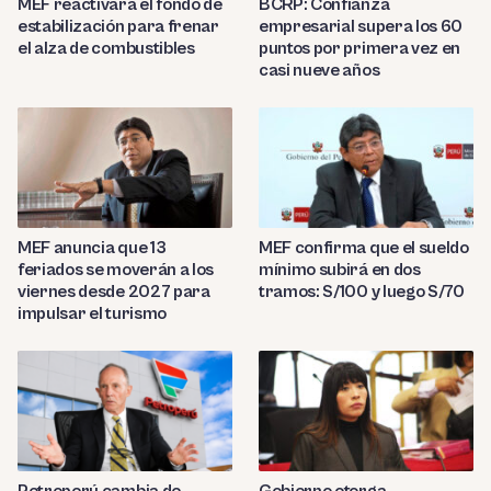
MEF reactivará el fondo de
BCRP: Confianza
estabilización para frenar
empresarial supera los 60
el alza de combustibles
puntos por primera vez en
casi nueve años
MEF anuncia que 13
MEF confirma que el sueldo
feriados se moverán a los
mínimo subirá en dos
viernes desde 2027 para
tramos: S/100 y luego S/70
impulsar el turismo