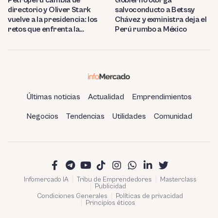
Petroperú cambia de
Gobierno otorga
directorio y Oliver Stark
salvoconducto a Betssy
vuelve a la presidencia: los
Chávez y exministra deja el
retos que enfrenta la
Perú rumbo a México
estatal
Últimas noticias
Actualidad
Emprendimientos
Negocios
Tendencias
Utilidades
Comunidad
Infomercado IA
Tribu de Emprendedores
Masterclass
Publicidad
Condiciones Generales
Políticas de privacidad
Principios éticos