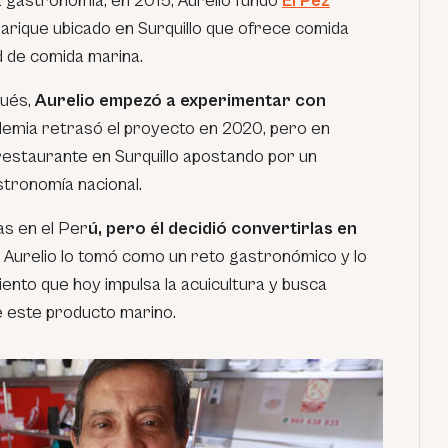
a gastronomía, en 2015, Aurelio fundó
El Pez
arique ubicado en Surquillo que ofrece comida
ad de comida marina.
pués,
Aurelio empezó a experimentar con
demia retrasó el proyecto en 2020, pero en
restaurante en Surquillo apostando por un
stronomía nacional.
as en el Per
ú, pero él decidió convertirlas en
.
Aurelio lo tomó como un reto gastronómico y lo
ento que hoy impulsa la acuicultura y busca
 este producto marino.