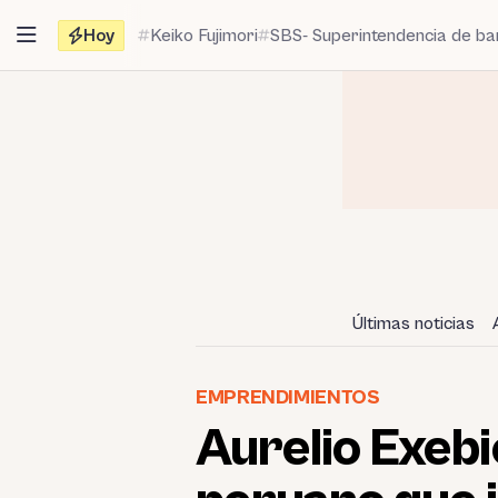
Saltar
Hoy
Keiko Fujimori
SBS- Superintendencia de b
al
contenido
Últimas noticias
EMPRENDIMIENTOS
Aurelio Exebi