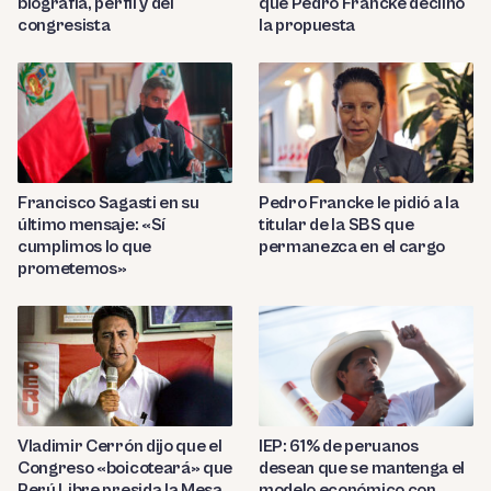
biografía, perfil y del
que Pedro Francke declinó
congresista
la propuesta
Francisco Sagasti en su
Pedro Francke le pidió a la
último mensaje: «Sí
titular de la SBS que
cumplimos lo que
permanezca en el cargo
prometemos»
Vladimir Cerrón dijo que el
IEP: 61% de peruanos
Congreso «boicoteará» que
desean que se mantenga el
Perú Libre presida la Mesa
modelo económico con