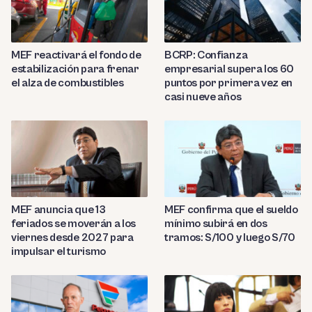
MEF reactivará el fondo de
BCRP: Confianza
estabilización para frenar
empresarial supera los 60
el alza de combustibles
puntos por primera vez en
casi nueve años
MEF anuncia que 13
MEF confirma que el sueldo
feriados se moverán a los
mínimo subirá en dos
viernes desde 2027 para
tramos: S/100 y luego S/70
impulsar el turismo