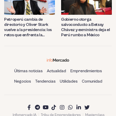
Petroperú cambia de
Gobierno otorga
directorio y Oliver Stark
salvoconducto a Betssy
vuelve a la presidencia: los
Chávez y exministra deja el
retos que enfrenta la
Perú rumbo a México
estatal
Últimas noticias
Actualidad
Emprendimientos
Negocios
Tendencias
Utilidades
Comunidad
Infomercado IA
Tribu de Emprendedores
Masterclass