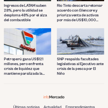
Ingresos de LATAM suben
Rio Tinto descarta retomar
28%, pero la utilidad se
acuerdo con Glencore y
desploma 48% por el alza
prioriza venta de activos
del combustible
por más de US$10,000
millones
Petroperú gana US$121
SNP respalda facultades
millones, pero enfrenta
legislativas al Ejecutivo ante
crisis de liquidez que
crisis de la pesca por El
mantiene paralizada la
Niño
refinería de Talara
Últimas noticias
Actualidad
Emprendimientos